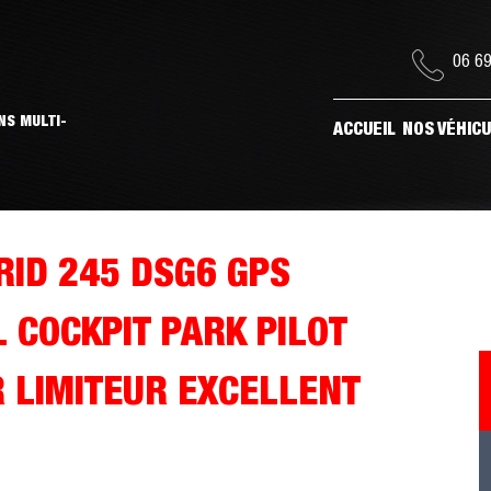
06 69
NS MULTI-
ACCUEIL
NOS VÉHIC
RID 245 DSG6 GPS
 COCKPIT PARK PILOT
R LIMITEUR EXCELLENT